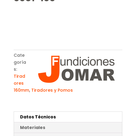
Cate
goría
s:
Tirad
ores
160mm
,
Tiradores y Pomos
Datos Técnicos
Materiales