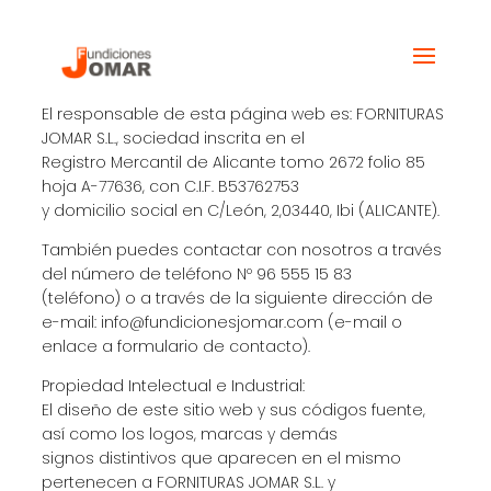
Aviso legal
El responsable de esta página web es: FORNITURAS
JOMAR S.L., sociedad inscrita en el
Registro Mercantil de Alicante tomo 2672 folio 85
hoja A-77636, con C.I.F. B53762753
y domicilio social en C/León, 2,03440, Ibi (ALICANTE).
También puedes contactar con nosotros a través
del número de teléfono Nº 96 555 15 83
(teléfono) o a través de la siguiente dirección de
e-mail: info@fundicionesjomar.com (e-mail o
enlace a formulario de contacto).
Propiedad Intelectual e Industrial:
El diseño de este sitio web y sus códigos fuente,
así como los logos, marcas y demás
signos distintivos que aparecen en el mismo
pertenecen a FORNITURAS JOMAR S.L. y