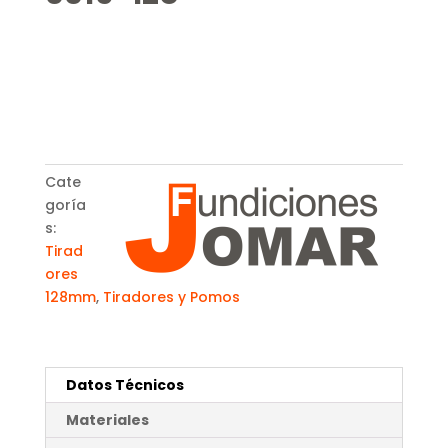
Cate
goría
s:
Tirad
ores
128mm
,
Tiradores y Pomos
Datos Técnicos
Materiales