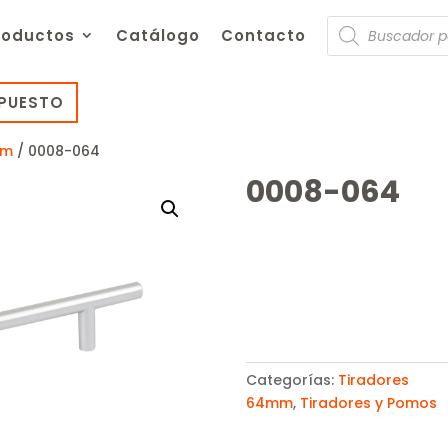
Búsqueda
roductos
Catálogo
Contacto
de
productos
UPUESTO
mm
/ 0008-064
0008-064
Categorías:
Tiradores
64mm
,
Tiradores y Pomos