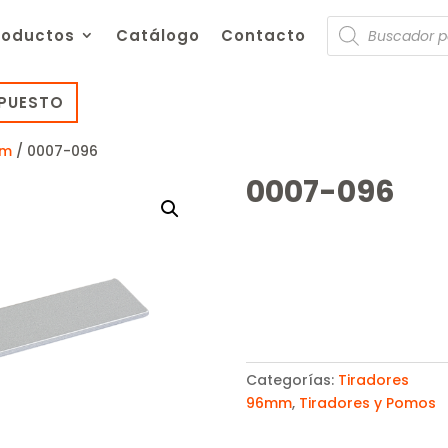
Búsqueda
roductos
Catálogo
Contacto
de
productos
UPUESTO
mm
/ 0007-096
0007-096
Categorías:
Tiradores
96mm
,
Tiradores y Pomos