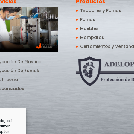
vicios
Productos
Tiradores y Pomos
Pomos
Muebles
Mamparas
Cerramientos y Ventana
yección De Plástico
nyección De Zamak
tricería
ecanizados
io, así
alizar
eptar