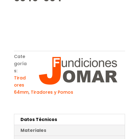
Cate
goría
s:
Tirad
ores
64mm
,
Tiradores y Pomos
Datos Técnicos
Materiales