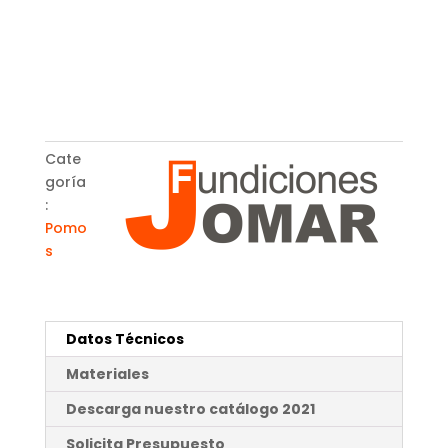
Cate
goría
:
Pomo
s
Datos Técnicos
Materiales
Descarga nuestro catálogo 2021
Solicita Presupuesto