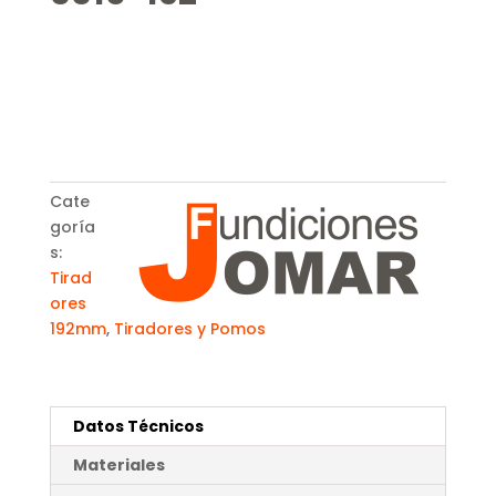
Cate
goría
s:
Tirad
ores
192mm
,
Tiradores y Pomos
Datos Técnicos
Materiales