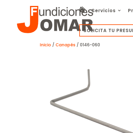
Servicios
P
SOLICITA TU PRES
Inicio
/
Canapés
/ 0146-060